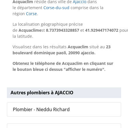
Acquaclim
réside dans ville de
Ajaccio
dans
le département
Corse-du-sud
comprise dans la
région
Corse
.
La localisation géographique précise
de
Acquaclime
st
8.7373943328857
et
41.929447174072
pou
la latitude.
Visualisez dans les résultats
Acquaclim
situé au
23
boulevard dominique paoli, 20090 ajaccio.
Obtenez le téléphone de Acquaclim en cliquant sur
le bouton bleue ci dessus "afficher le numéro".
Autres plombiers à AJACCIO
Plombier - Nieddu Richard