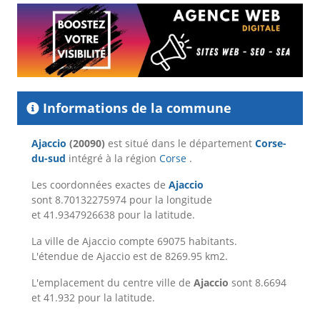
Informations de la commune
Ajaccio
(20090)
est situé dans le département
Corse-
du-sud
intégré à la région
Corse
.
Les coordonnées exactes de
Ajaccio
sont 8.70132275974 pour la longitude
et 41.9347926638 pour la latitude.
La ville de Ajaccio compte 69075 habitants.
L'étendue de Ajaccio est de 8269.95 km2.
L'emplacement du centre ville de
Ajaccio
sont 8.6694
et 41.932 pour la latitude.