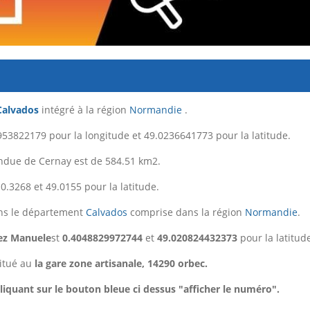
Calvados
intégré à la région
Normandie
.
53822179 pour la longitude et 49.0236641773 pour la latitude.
endue de Cernay est de 584.51 km2.
0.3268 et 49.0155 pour la latitude.
s le département
Calvados
comprise dans la région
Normandie
.
ez Manuele
st
0.4048829972744
et
49.020824432373
pour la latitud
itué au
la gare zone artisanale, 14290 orbec.
iquant sur le bouton bleue ci dessus "afficher le numéro".