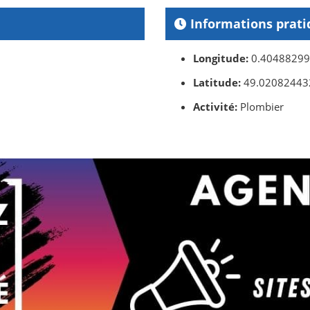
Informations prati
Longitude:
0.4048829
Latitude:
49.02082443
Activité:
Plombier