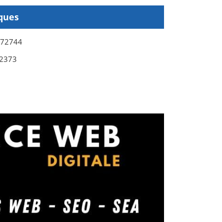
ques
972744
2373