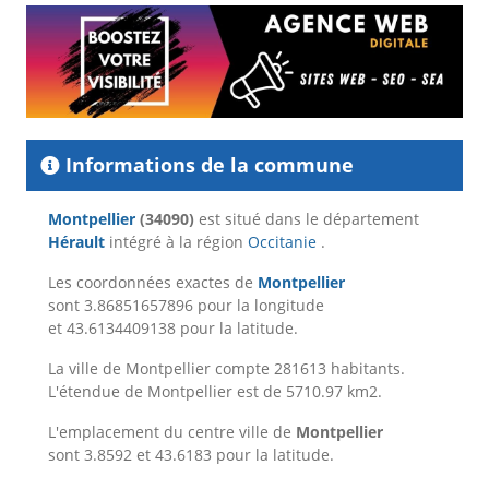
Informations de la commune
Montpellier
(34090)
est situé dans le département
Hérault
intégré à la région
Occitanie
.
Les coordonnées exactes de
Montpellier
sont 3.86851657896 pour la longitude
et 43.6134409138 pour la latitude.
La ville de Montpellier compte 281613 habitants.
L'étendue de Montpellier est de 5710.97 km2.
L'emplacement du centre ville de
Montpellier
sont 3.8592 et 43.6183 pour la latitude.