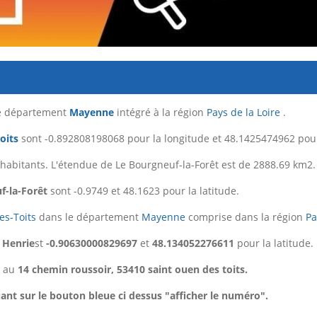
le département
Mayenne
intégré à la région
Pays de la Loire
.
oits
sont -0.892808198068 pour la longitude et 48.1425474962 pour 
 habitants. L'étendue de Le Bourgneuf-la-Forêt est de 2888.69 km2.
f-la-Forêt
sont -0.9749 et 48.1623 pour la latitude.
es-Toits
dans le département
Mayenne
comprise dans la région
Pa
 Henrie
st
-0.90630000829697
et
48.134052276611
pour la latitude.
é au
14 chemin roussoir, 53410 saint ouen des toits.
ant sur le bouton bleue ci dessus "afficher le numéro".