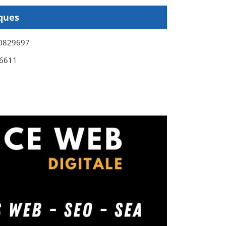
ques
0829697
6611