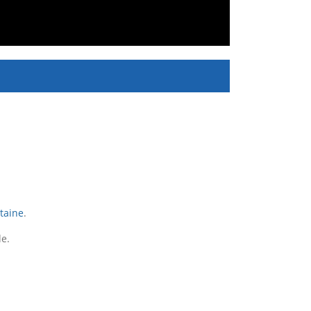
taine
.
de.