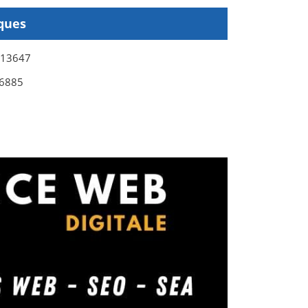
ques
613647
6885