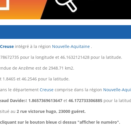
Creuse
intégré à la région
Nouvelle-Aquitaine
.
78672735 pour la longitude et 46.1632121428 pour la latitude.
tendue de Anzême est de 2948.71 km2.
 1.8465 et 46.2546 pour la latitude.
ans le département
Creuse
comprise dans la région
Nouvelle-Aqui
yaud Davide
st
1.8657369613647
et
46.172733306885
pour la latitu
situé au
2 rue victorue hugo, 23000 guéret.
liquant sur le bouton bleue ci dessus "afficher le numéro".