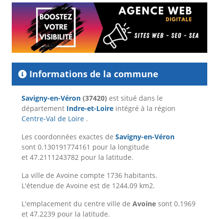
Informations de la commune
Savigny-en-Véron
(37420)
est situé dans le
département
Indre-et-Loire
intégré à la région
Centre-Val de Loire
.
Les coordonnées exactes de
Savigny-en-Véron
sont 0.130191774161 pour la longitude
et 47.2111243782 pour la latitude.
La ville de Avoine compte 1736 habitants.
L'étendue de Avoine est de 1244.09 km2.
L'emplacement du centre ville de
Avoine
sont 0.1969
et 47.2239 pour la latitude.