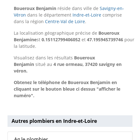
Boueroux Benjamin
réside dans ville de
Savigny-en-
Véron
dans le département
Indre-et-Loire
comprise
dans la région
Centre-Val de Loire
.
La localisation géographique précise de
Boueroux
Benjamine
st
0.15112799406052
et
47.195945739746
pour
la latitude.
Visualisez dans les résultats
Boueroux
Benjamin
situé au
4 rue ormeau, 37420 savigny en
véron.
Obtenez le téléphone de Boueroux Benjamin en
cliquant sur le bouton bleue ci dessus "afficher le
numéro".
Autres plombiers en Indre-et-Loire
Ag le plombier