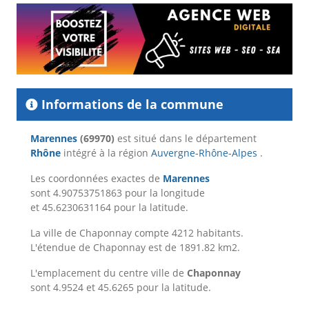
Informations de la commune
Marennes
(69970)
est situé dans le département
Rhône
intégré à la région
Auvergne-Rhône-Alpes
.
Les coordonnées exactes de
Marennes
sont 4.90753751863 pour la longitude
et 45.6230631164 pour la latitude.
La ville de Chaponnay compte 4212 habitants.
L'étendue de Chaponnay est de 1891.82 km2.
L'emplacement du centre ville de
Chaponnay
sont 4.9524 et 45.6265 pour la latitude.