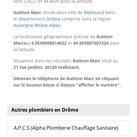
sont 5.0527 et 44.8699 pour la latitude.
Guitton Marc
réside dans ville de
Malissard
dans
le département
Drôme
comprise dans la région
Auvergne-Rhône-Alpes
.
La localisation géographique précise de
Guitton
Marce
st
4.9549098014832
et
44.903007507324
pour
la latitude.
Visualisez dans les résultats
Guitton Marc
situé au
21 rue jardins, 26120 malissard.
Obtenez le téléphone de Guitton Marc en cliquant
sur le bouton bleue ci dessus "afficher le numéro".
Autres plombiers en Drôme
A.P.C.S (Alpha Plomberie Chauffage Sanitaire)