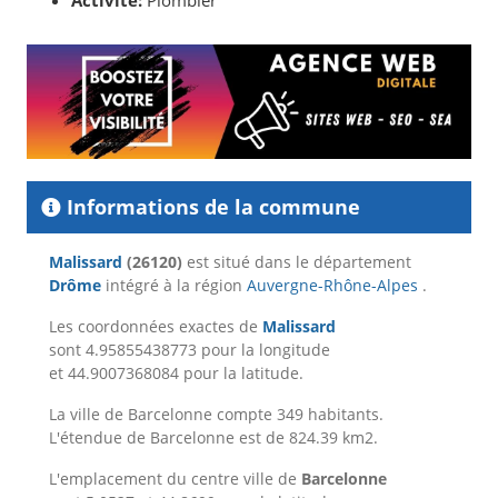
Activité:
Plombier
Informations de la commune
Malissard
(26120)
est situé dans le département
Drôme
intégré à la région
Auvergne-Rhône-Alpes
.
Les coordonnées exactes de
Malissard
sont 4.95855438773 pour la longitude
et 44.9007368084 pour la latitude.
La ville de Barcelonne compte 349 habitants.
L'étendue de Barcelonne est de 824.39 km2.
L'emplacement du centre ville de
Barcelonne