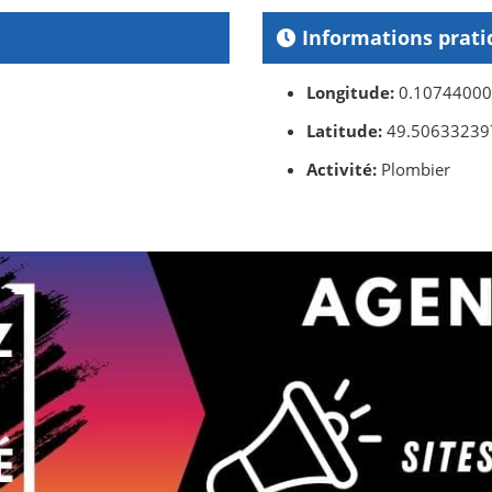
Informations prati
Longitude:
0.1074400
Latitude:
49.50633239
Activité:
Plombier