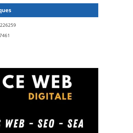
ques
0226259
7461