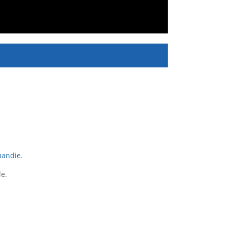
andie
.
de.