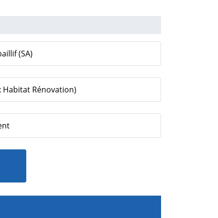
illif (SA)
x Habitat Rénovation)
ent