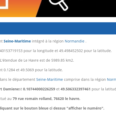
nt
Seine-Maritime
intégré à la région
Normandie
.
40153719153 pour la longitude et 49.498452502 pour la latitude.
 L'étendue de Le Havre est de 5989.85 km2.
t 0.1284 et 49.5069 pour la latitude.
ans le département
Seine-Maritime
comprise dans la région
Norm
rt Damiene
st
0.10744000226259
et
49.506332397461
pour la latitu
itué au
79 rue romain rolland, 76620 le havre.
iquant sur le bouton bleue ci dessus "afficher le numéro".