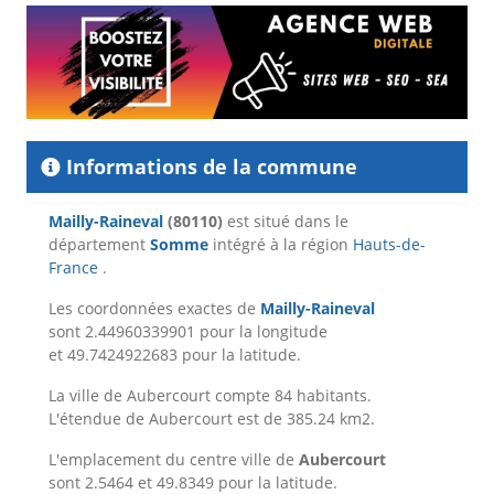
Informations de la commune
Mailly-Raineval
(80110)
est situé dans le
département
Somme
intégré à la région
Hauts-de-
France
.
Les coordonnées exactes de
Mailly-Raineval
sont 2.44960339901 pour la longitude
et 49.7424922683 pour la latitude.
La ville de Aubercourt compte 84 habitants.
L'étendue de Aubercourt est de 385.24 km2.
L'emplacement du centre ville de
Aubercourt
sont 2.5464 et 49.8349 pour la latitude.