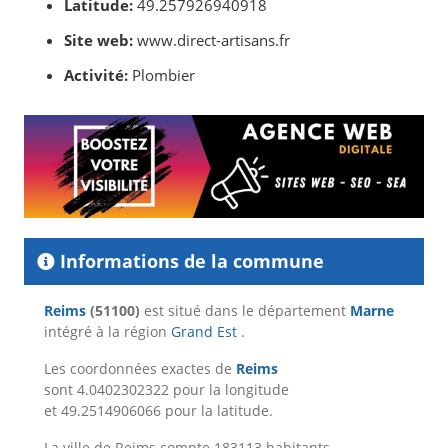
Latitude:
49.257926940918
Site web:
www.direct-artisans.fr
Activité:
Plombier
Informations de la commune
Reims
(51100)
est situé dans le département
Marne
intégré à la région
Grand Est
.
Les coordonnées exactes de
Reims
sont 4.0402302322 pour la longitude
et 49.2514906066 pour la latitude.
La ville de Reims compte 183113 habitants.