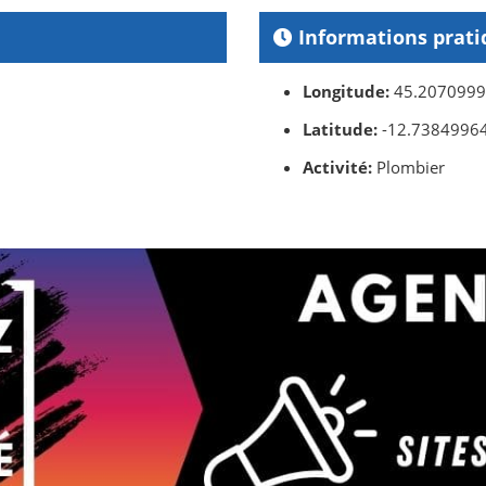
Informations prati
Longitude:
45.207099
Latitude:
-12.7384996
Activité:
Plombier