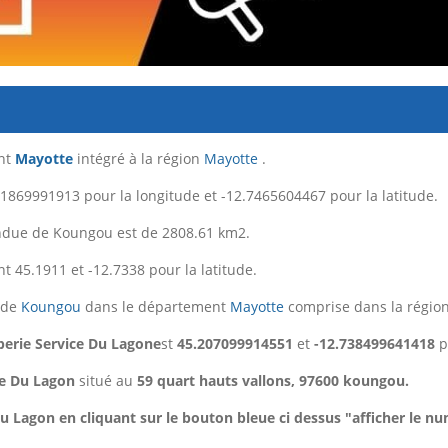
ent
Mayotte
intégré à la région
Mayotte
.
1869991913 pour la longitude et -12.7465604467 pour la latitude.
endue de Koungou est de 2808.61 km2.
t 45.1911 et -12.7338 pour la latitude.
e de
Koungou
dans le département
Mayotte
comprise dans la régio
erie Service Du Lagone
st
45.207099914551
et
-12.738499641418
p
ce Du Lagon
situé au
59 quart hauts vallons, 97600 koungou.
 Lagon en cliquant sur le bouton bleue ci dessus "afficher le n