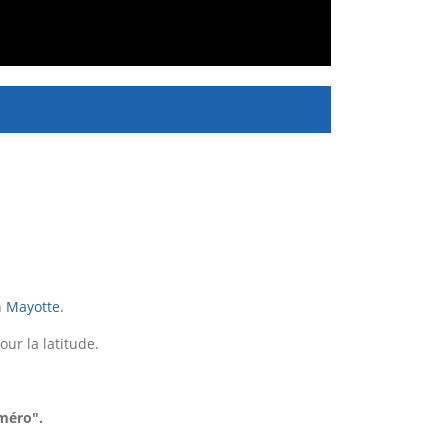
n
Mayotte
.
our la latitude.
uméro".