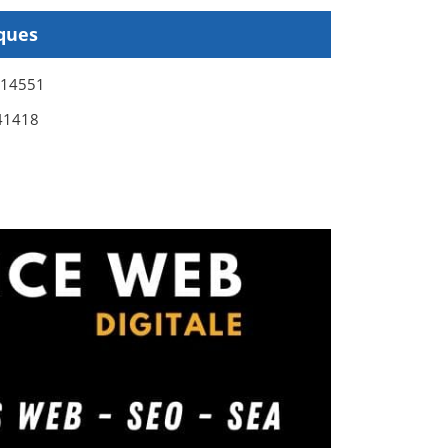
ques
914551
41418