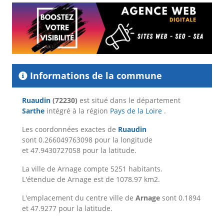
Informations de la commune
Ruaudin
(72230)
est situé dans le département
Sarthe
intégré à la région
Pays de la Loire
.
Les coordonnées exactes de
Ruaudin
sont 0.266049763098 pour la longitude
et 47.9430727058 pour la latitude.
La ville de Arnage compte 5251 habitants.
L'étendue de Arnage est de 1078.97 km2.
L'emplacement du centre ville de
Arnage
sont 0.1894
et 47.9277 pour la latitude.