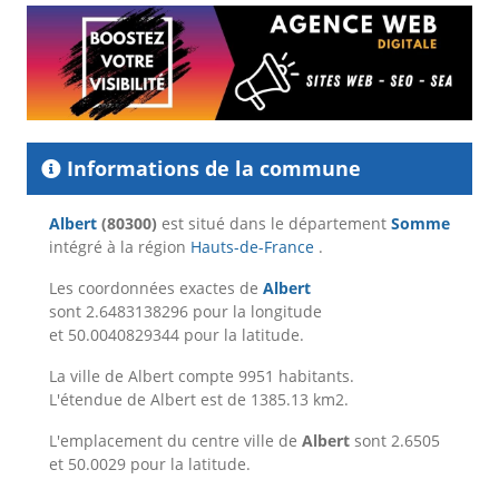
Informations de la commune
Albert
(80300)
est situé dans le département
Somme
intégré à la région
Hauts-de-France
.
Les coordonnées exactes de
Albert
sont 2.6483138296 pour la longitude
et 50.0040829344 pour la latitude.
La ville de Albert compte 9951 habitants.
L'étendue de Albert est de 1385.13 km2.
L'emplacement du centre ville de
Albert
sont 2.6505
et 50.0029 pour la latitude.