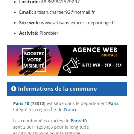
Latitude:
48.869842529297
Email:
artisan.chartier92@hotmail.fr
Site web:
www.artisans-express-depannage.fr
Activité:
Plombier
Informations de la commune
Paris 10
(75010)
est situé dans le département
Paris
intégré à la région
Île-de-France
.
Les coordonnées exactes de
Paris 10
sont 2.36111290456 pour la longitude
et 48.8760285569 pour la latitude.