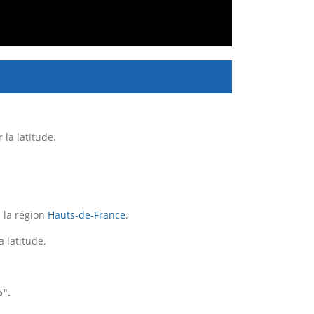
la latitude.
 la région
Hauts-de-France
.
a latitude.
o".