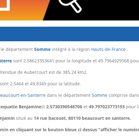
s le département
Somme
intégré à la région
Hauts-de-France
.
nterre
sont 2.58623353641 pour la longitude et 49.7964929568 pour 
'étendue de Aubercourt est de 385.24 km2.
sont 2.5464 et 49.8349 pour la latitude.
Beaucourt-en-Santerre
dans le département
Somme
comprise dans
tequatte Benjamine
st
2.5730390548706
et
49.797023773193
pour l
enjamin
situé au
14 rue bacouet, 80110 beaucourt en santerre.
in en cliquant sur le bouton bleue ci dessus "afficher le numér