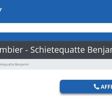
mbier - Schietequatte Benj
ietequatte Benjamin
AFF