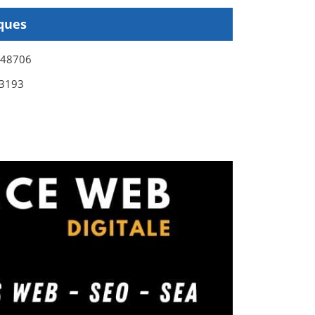
ques
548706
3193