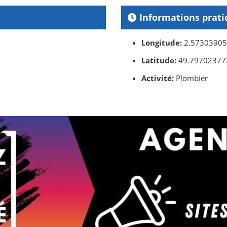
Informations prati
Longitude:
2.5730390
Latitude:
49.79702377
Activité:
Plombier