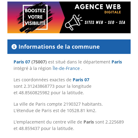
Informations de la commune
Paris 07
(75007)
est situé dans le département
Paris
intégré à la région
Île-de-France
.
Les coordonnées exactes de
Paris 07
sont 2.31243868773 pour la longitude
et 48.8560825982 pour la latitude.
La ville de Paris compte 2190327 habitants.
L'étendue de Paris est de 10528.81 km2.
L'emplacement du centre ville de
Paris
sont 2.225689
et 48.859437 pour la latitude.