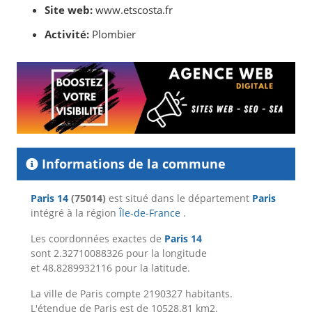
Site web:
www.etscosta.fr
Activité:
Plombier
Informations de la commune
Paris 14
(75014)
est situé dans le département
Paris
intégré à la région
Île-de-France
.
Les coordonnées exactes de
Paris 14
sont 2.32710088326 pour la longitude
et 48.8289932116 pour la latitude.
La ville de Paris compte 2190327 habitants.
L'étendue de Paris est de 10528.81 km2.