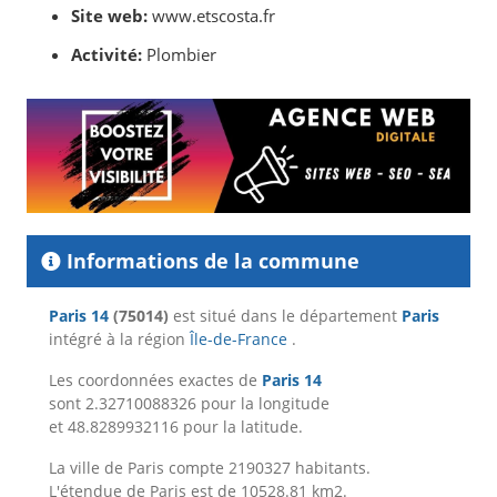
Site web:
www.etscosta.fr
Activité:
Plombier
Informations de la commune
Paris 14
(75014)
est situé dans le département
Paris
intégré à la région
Île-de-France
.
Les coordonnées exactes de
Paris 14
sont 2.32710088326 pour la longitude
et 48.8289932116 pour la latitude.
La ville de Paris compte 2190327 habitants.
L'étendue de Paris est de 10528.81 km2.