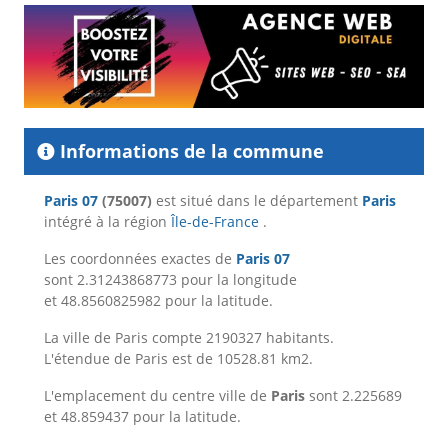
Informations de la commune
Paris 07
(75007)
est situé dans le département
Paris
intégré à la région
Île-de-France
.
Les coordonnées exactes de
Paris 07
sont 2.31243868773 pour la longitude
et 48.8560825982 pour la latitude.
La ville de Paris compte 2190327 habitants.
L'étendue de Paris est de 10528.81 km2.
L'emplacement du centre ville de
Paris
sont 2.225689
et 48.859437 pour la latitude.