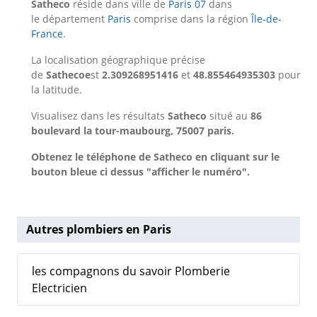
Satheco
réside dans ville de
Paris 07
dans
le département
Paris
comprise dans la région
Île-de-
France
.
La localisation géographique précise
de
Sathecoe
st
2.309268951416
et
48.855464935303
pour
la latitude.
Visualisez dans les résultats
Satheco
situé au
86
boulevard la tour-maubourg, 75007 paris.
Obtenez le téléphone de Satheco en cliquant sur le
bouton bleue ci dessus "afficher le numéro".
Autres plombiers en Paris
les compagnons du savoir Plomberie
Electricien